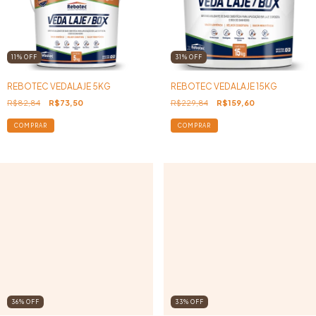
11
%
OFF
31
%
OFF
REBOTEC VEDALAJE 5KG
REBOTEC VEDALAJE 15KG
R$82,84
R$73,50
R$229,84
R$159,60
36
%
OFF
33
%
OFF