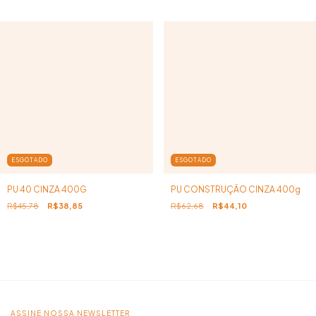
ESGOTADO
ESGOTADO
PU 40 CINZA 400G
PU CONSTRUÇÃO CINZA 400g
R$45,78
R$38,85
R$62,68
R$44,10
ASSINE NOSSA NEWSLETTER