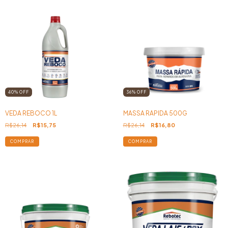
40
%
OFF
36
%
OFF
VEDA REBOCO 1L
MASSA RAPIDA 500G
R$26,14
R$15,75
R$26,14
R$16,80