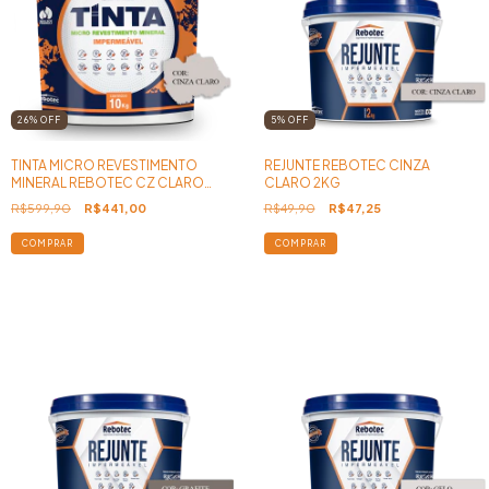
26
%
OFF
5
%
OFF
TINTA MICRO REVESTIMENTO
REJUNTE REBOTEC CINZA
MINERAL REBOTEC CZ CLARO
CLARO 2KG
10KG
R$599,90
R$441,00
R$49,90
R$47,25