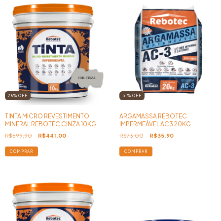
26
%
OFF
51
%
OFF
TINTA MICRO REVESTIMENTO
ARGAMASSA REBOTEC
MINERAL REBOTEC CINZA 10KG
IMPERMEÁVEL AC3 20KG
R$599,90
R$441,00
R$73,00
R$35,90