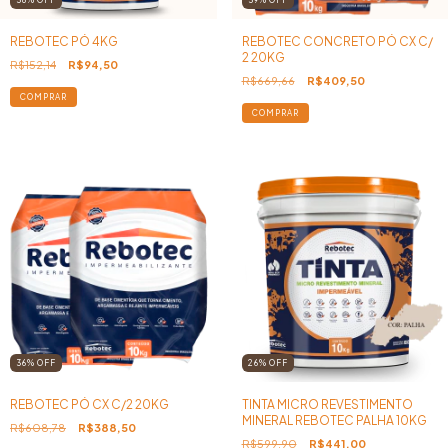
REBOTEC PÓ 4KG
REBOTEC CONCRETO PÓ CX C/
2 20KG
R$152,14
R$94,50
R$669,66
R$409,50
36
%
OFF
26
%
OFF
REBOTEC PÓ CX C/2 20KG
TINTA MICRO REVESTIMENTO
MINERAL REBOTEC PALHA 10KG
R$608,78
R$388,50
R$599,90
R$441,00