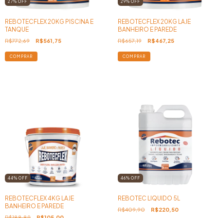
27
%
OFF
29
%
OFF
REBOTECFLEX 20KG PISCINA E
REBOTECFLEX 20KG LAJE
TANQUE
BANHEIRO E PAREDE
R$772,69
R$561,75
R$657,19
R$467,25
44
%
OFF
46
%
OFF
REBOTECFLEX 4KG LAJE
REBOTEC LIQUIDO 5L
BANHEIRO E PAREDE
R$409,90
R$220,50
R$188,89
R$105,00