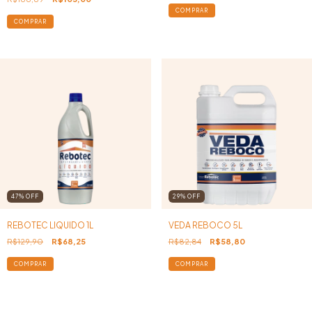
47
%
OFF
29
%
OFF
REBOTEC LIQUIDO 1L
VEDA REBOCO 5L
R$129,90
R$68,25
R$82,84
R$58,80