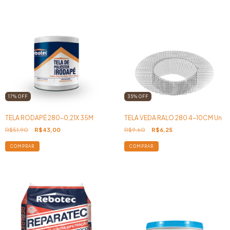
17
%
OFF
35
%
OFF
TELA RODAPÉ 280-0,21X 35M
TELA VEDA RALO 280 4-10CM Un
R$51,90
R$43,00
R$9,60
R$6,25