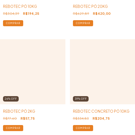
REBOTEC PÓ 10KG
REBOTEC PÓ 20KG
R$304,39
R$194,25
R$629,89
R$420,00
26
%
OFF
39
%
OFF
REBOTEC PÓ 2KG
REBOTEC CONCRETO PÓ 10KG
R$77,60
R$57,75
R$334,83
R$204,75