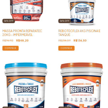
36
%
OFF
36
%
OFF
MASSA PRONTA REPARATEC
REBOTECFLEX 4KG PISCINA E
20KG - IMPERMEÁVEL
TANQUE
R$74,90
R$48,20
R$214,09
R$136,50