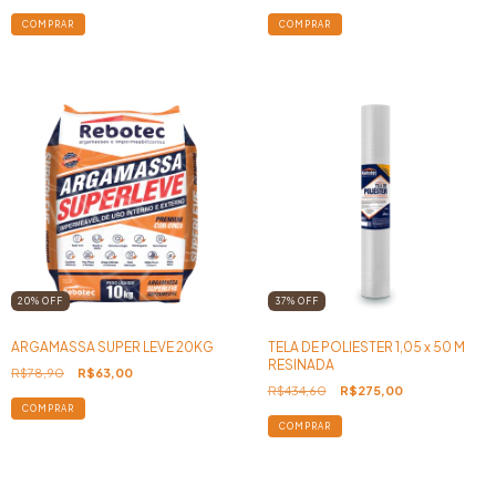
20
%
OFF
37
%
OFF
ARGAMASSA SUPER LEVE 20KG
TELA DE POLIESTER 1,05 x 50 M
RESINADA
R$78,90
R$63,00
R$434,60
R$275,00